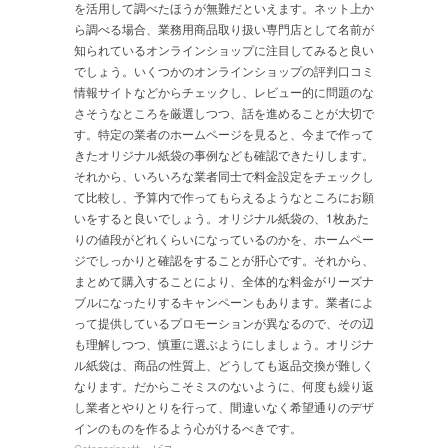
を活用して調べたほうが無難だといえます。ネット上か
ら調べる場合、業務用商品取り扱い専門店として名前が
知られているオンラインショップに注目してみると良い
でしょう。いくつかのオンラインショップの評判口コミ
情報サイトなどからチェックし、レビュー的に問題のな
さそうなところを厳選しつつ、話を進めることが大切で
す。特定の業者のホームページを見ると、今まで作って
きたオリジナル紙袋の事例なども確認できたりします。
それから、いろいろな業者同士で料金設定をチェックし
て比較し、予算内で作ってもらえるようなところにお願
いをすると良いでしょう。オリジナル紙袋の、1枚あた
りの値段がどれくらいになっているのかを、ホームペー
ジでしっかりと確認をすることが肝心です。それから、
まとめて購入することにより、全体的な料金がリーズナ
ブルになったりするキャンペーンもあります。業者によ
って提供しているプロモーションが異なるので、その辺
も理解しつつ、慎重に選ぶようにしましょう。オリジナ
ル紙袋は、商品の性質上、どうしても返品交換が難しく
なります。だからこそミスのないように、何度も繰り返
し業者とやりとりを行って、間違いなく希望通りのデザ
インのものを作るよう心がけるべきです。