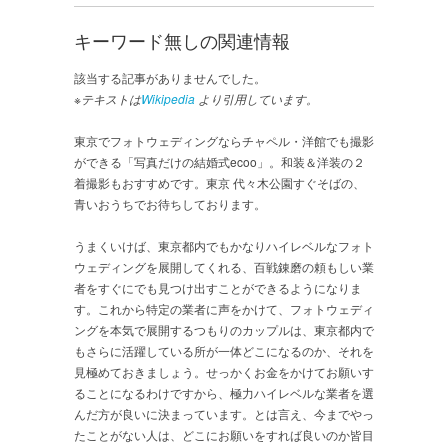
キーワード無しの関連情報
該当する記事がありませんでした。
※テキストは
Wikipedia
より引用しています。
東京でフォトウェディングならチャペル・洋館でも撮影
ができる「写真だけの結婚式ecoo」。和装＆洋装の２
着撮影もおすすめです。東京 代々木公園すぐそばの、
青いおうちでお待ちしております。
うまくいけば、東京都内でもかなりハイレベルなフォト
ウェディングを展開してくれる、百戦錬磨の頼もしい業
者をすぐにでも見つけ出すことができるようになりま
す。これから特定の業者に声をかけて、フォトウェディ
ングを本気で展開するつもりのカップルは、東京都内で
もさらに活躍している所が一体どこになるのか、それを
見極めておきましょう。せっかくお金をかけてお願いす
ることになるわけですから、極力ハイレベルな業者を選
んだ方が良いに決まっています。とは言え、今までやっ
たことがない人は、どこにお願いをすれば良いのか皆目