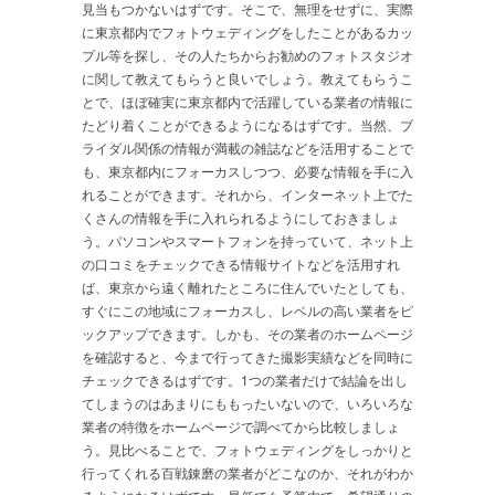
見当もつかないはずです。そこで、無理をせずに、実際
に東京都内でフォトウェディングをしたことがあるカッ
プル等を探し、その人たちからお勧めのフォトスタジオ
に関して教えてもらうと良いでしょう。教えてもらうこ
とで、ほぼ確実に東京都内で活躍している業者の情報に
たどり着くことができるようになるはずです。当然、ブ
ライダル関係の情報が満載の雑誌などを活用することで
も、東京都内にフォーカスしつつ、必要な情報を手に入
れることができます。それから、インターネット上でた
くさんの情報を手に入れられるようにしておきましょ
う。パソコンやスマートフォンを持っていて、ネット上
の口コミをチェックできる情報サイトなどを活用すれ
ば、東京から遠く離れたところに住んでいたとしても、
すぐにこの地域にフォーカスし、レベルの高い業者をピ
ックアップできます。しかも、その業者のホームページ
を確認すると、今まで行ってきた撮影実績などを同時に
チェックできるはずです。1つの業者だけで結論を出し
てしまうのはあまりにももったいないので、いろいろな
業者の特徴をホームページで調べてから比較しましょ
う。見比べることで、フォトウェディングをしっかりと
行ってくれる百戦錬磨の業者がどこなのか、それがわか