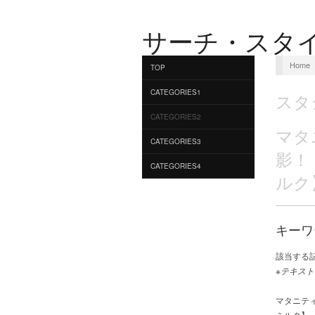
サーチ・スタ
Home
TOP
CATEGORIES1
スタ
CATEGORIES2
マタ
CATEGORIES3
影！
CATEGORIES4
ルク
キーワ
該当する
※テキスト
マタニテ
ミルク】