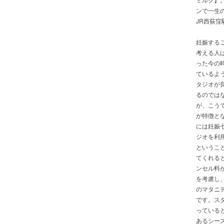
ンで一生
JR西荻
妊娠する
考える人
った今の
ているよ
タジオが
るのでは
が、こう
が特徴と
には妊娠
ジオを利
というこ
てくれる
ンセル料
を考慮し
のマタニ
です。ス
っている
あるシー