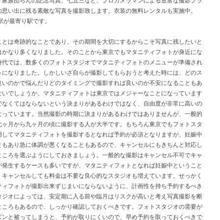
の思い出に残る素敵な写真を撮影致します。衣装の無料レンタルも実施中。
窪駅が最寄り駅です。
ことは奇跡的なことであり、その期間を大切にするからこそ写真に残したいと
はかなり多くなりました。そのことから東京でもマタニティフォトが身近にな
時代では、数多くのフォトスタジオでマタニティフォトのメニューが準備され
うになりました。しかしいざ自らが撮影してもらおうと考えた時には、どのス
良いのかで悩んだりどのタイミングで撮影すれば良いのか不安になることもあ
ないでしょうか。マタニティフォトは東京ではメジャーなことになっています
でなくてはならないという決まりがあるわけではなく、自由度が非常に高いの
なっています。当然撮影の時期に決まりがあるわけではありませんが、一般的
七ヶ月から九ヶ月の頃に撮影する人が大半です。もちろん東京でもフォトスタ
用してマタニティフォトを撮影するとなれば予約が必須となりますが、妊娠中
ともあり急に体調が悪くなることもあるので、キャンセルにもきちんと対応し
ところを選ぶようにしておきましょう。一般的な撮影はキャンセル不可でキャ
が発生するケースも多いですが、マタニティフォトとなれば妊娠中ということ
、キャンセルしても料金は不要な良心的なスタジオも増えています。せっかく
ティフォトが撮影出来ずじまいにならないように、計画性を持ち予約するべき
タジオによっては、安定期に入る前や臨月はリスクが高いと考え写真撮影を断
ところもあるので、しっかり確認しておくべきです。フォトスタジオの需要が
ズンと被ってしまうと、予約が取りにくいので、早め予約を取っておくべきで