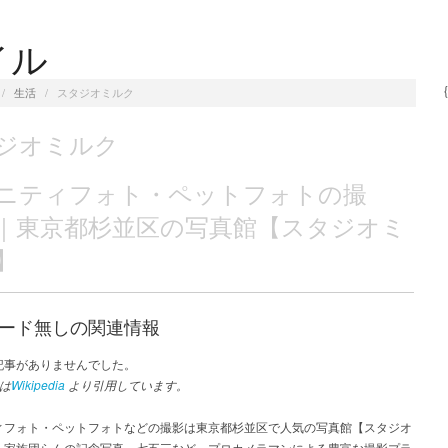
イル
/
生活
/
スタジオミルク
ジオミルク
ニティフォト・ペットフォトの撮
｜東京都杉並区の写真館【スタジオミ
】
ード無しの関連情報
記事がありませんでした。
は
Wikipedia
より引用しています。
ィフォト・ペットフォトなどの撮影は東京都杉並区で人気の写真館【スタジオ
。家族団らんの記念写真、七五三など、プロカメラマンによる豊富な撮影プラ