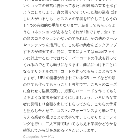
ンショップの経営に携わってきた百戦錬磨の業者を探す
ようにしましょう。身の回りでそういった類の業者に詳
しい人がいるなら、オススメの業者を紹介してもらうの
も1つの有効的な手段となります。紹介してもらえるよ
うなコネクションがあるならそれが1番ですが、全くそ
の類のコネクションがないのであれば、その他のツール
やコンテンツを活用して、この類の業者をピックアップ
するのが確実です。特に、業者によってはExcelファイ
ルに計上するだけではなく、バーコードの作成も行って
くれるのでとても頼りになります。商品につけることに
なるオリジナルのバーコードを作ってもらうこともでき
ますが、URLの情報が含まれているQRコードなどの類
の箱でも作ってもらうことも可能です。こちらのニーズ
に合わせて臨機応変に、必要なバーコードを作ってもら
えるような業者を探すようにしましょう。いろいろな業
者に見積もり金額を出してもらってから、こちらの予算
と照らし合わせて、コストパフォーマンスよく動いても
らえる業者を選ぶことが大事です。しっかりとミーティ
ングを行い、二人三脚で動いてもらえる業者かどうかを
確認してから話を進めるべきだといえます。
Categories:
サービス