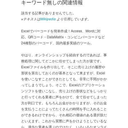
キーワード無しの関連情報
該当する記事がありませんでした。
※テキストは
Wikipedia
より引用しています。
Excelでバーコードを簡単作成！Access、Wordに対
応。QRコード・DataMatrix・コンビニバーコードなど
24種類のバーコード、国内最多実績のツール。
やはり、オンラインショップを経由するのであれば、事
務処理に関してどこかに任せてしまった方が楽です。
Excelファイルを作り出して、そこに売り上げの履歴や
形状を算出しておくのが基本となって来ますが、Excel
を使いこなすことができたとしても、非常に手間がかか
ってしまうでしょう。そこで、Excelのアプリケーショ
ンソフトを使いこなし、売り上げの形状などをしっかり
と行ってくれる業者に声をかけて、全て任せてしまった
方が利口です。もちろんお金がかかりますが、そのお金
を支払うことによってたくさんの時間を手に入れること
ができるわけですから、それ相応の価値のある選択肢だ
といえます。これから実際に声をかけようとしているな
ら、適当な業者を選ぶのではなく、いろいろなオンライ