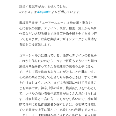
該当する記事がありませんでした。
※テキストは
Wikipedia
より引用しています。
看板専門業者 「エーアールエー」は神奈川・東京を中
心に看板の製作、デザイン、取付、撤去、施工から高所
作業などの大型看板まで屋外広告物全般を全て自社で行
っております。豊富な実績やデザインデータから最適な
看板をご提案致します。
コマーシャル力に優れている、優秀なデザインの看板を
これから作りたいのなら、今まで何度もそういった類の
業務用商品を作ってきた百戦錬磨の業者を上手に選ん
で、そして話を進めるように心がけることが肝心です。
その類の業者に関して心当たりがあるときは、すぐに声
をかけましょう。ただ、まずは地域別に分けて考えるこ
とも大事です。神奈川県の場合、横浜あたりを中心とし
て、レベルの高い看板作成業者がたくさん見かけられま
す。神奈川県と一言に言ってもかなり広いので、神奈川
県で真剣に看板作成業者を探すときは、各地域で活躍し
ている業者を上手に選んで、比較しつつ判断するように
しましょう。比較材料を手に入れるためにも、素人判断