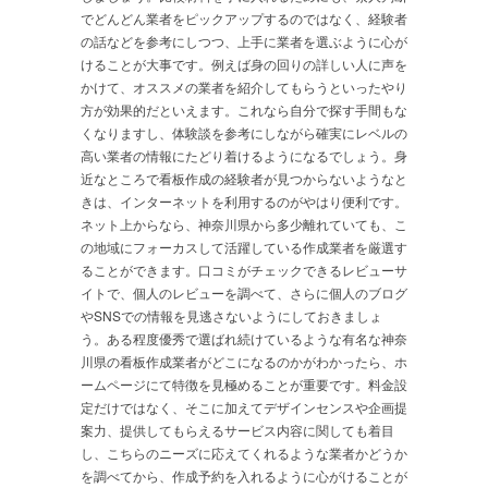
でどんどん業者をピックアップするのではなく、経験者
の話などを参考にしつつ、上手に業者を選ぶように心が
けることが大事です。例えば身の回りの詳しい人に声を
かけて、オススメの業者を紹介してもらうといったやり
方が効果的だといえます。これなら自分で探す手間もな
くなりますし、体験談を参考にしながら確実にレベルの
高い業者の情報にたどり着けるようになるでしょう。身
近なところで看板作成の経験者が見つからないようなと
きは、インターネットを利用するのがやはり便利です。
ネット上からなら、神奈川県から多少離れていても、こ
の地域にフォーカスして活躍している作成業者を厳選す
ることができます。口コミがチェックできるレビューサ
イトで、個人のレビューを調べて、さらに個人のブログ
やSNSでの情報を見逃さないようにしておきましょ
う。ある程度優秀で選ばれ続けているような有名な神奈
川県の看板作成業者がどこになるのかがわかったら、ホ
ームページにて特徴を見極めることが重要です。料金設
定だけではなく、そこに加えてデザインセンスや企画提
案力、提供してもらえるサービス内容に関しても着目
し、こちらのニーズに応えてくれるような業者かどうか
を調べてから、作成予約を入れるように心がけることが