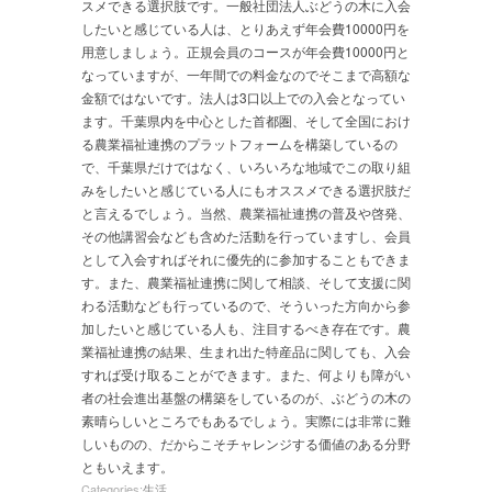
スメできる選択肢です。一般社団法人ぶどうの木に入会
したいと感じている人は、とりあえず年会費10000円を
用意しましょう。正規会員のコースが年会費10000円と
なっていますが、一年間での料金なのでそこまで高額な
金額ではないです。法人は3口以上での入会となってい
ます。千葉県内を中心とした首都圏、そして全国におけ
る農業福祉連携のプラットフォームを構築しているの
で、千葉県だけではなく、いろいろな地域でこの取り組
みをしたいと感じている人にもオススメできる選択肢だ
と言えるでしょう。当然、農業福祉連携の普及や啓発、
その他講習会なども含めた活動を行っていますし、会員
として入会すればそれに優先的に参加することもできま
す。また、農業福祉連携に関して相談、そして支援に関
わる活動なども行っているので、そういった方向から参
加したいと感じている人も、注目するべき存在です。農
業福祉連携の結果、生まれ出た特産品に関しても、入会
すれば受け取ることができます。また、何よりも障がい
者の社会進出基盤の構築をしているのが、ぶどうの木の
素晴らしいところでもあるでしょう。実際には非常に難
しいものの、だからこそチャレンジする価値のある分野
ともいえます。
Categories:
生活