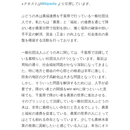
※テキストは
Wikipedia
より引用しています。
ぶどうの木は農福連携を千葉県で行っている一般社団法
人です。私たちは「農業」と「福祉」の連携を通じて障
がい者が農業分野で役割を担い、働く場所の確保や担い
手不足の解消、賃金（工金）の向上など、社会進出の基
盤を構築する活動を行っております。
一般社団法人ぶどうの木に関しては、千葉県で活躍して
いる素晴らしい社団法人の1つとなっています。最近は
周知の通り、社会福祉問題がかなり深刻になってきまし
た。特に地方と都会の中心部との格差は非常に激しく、
田舎の地区の少子高齢化は大きな問題となっています。
しかし、そういった問題を解決するためには、人手が必
要です。障がい者との関係をwin winに保つといった意
味でも、千葉県で障がい者を農業の世界に進出させる、
そのブリッジとして活躍している一般社団法人ぶどうの
木は、非常に素晴らしい存在だと言えるでしょう。農業
と福祉の連携を促進している、農業の世界の人にとって
はとても頼れる存在となっています。少しでも農林水産
業の発展に貢献したいと感じている人には、本当にオス