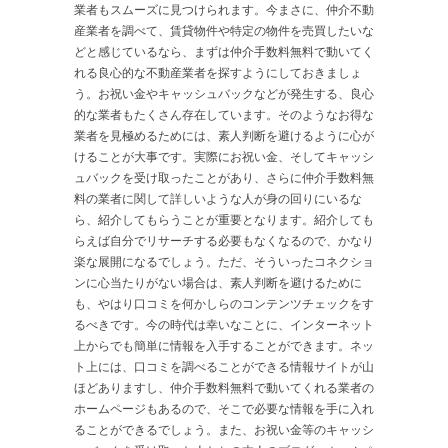
業者もスムーズに見つけられます。今まさに、仲介不動
産業者を調べて、賃貸物件や特定の物件を売買したいな
どと感じているなら、まずは仲介手数料無料で動いてく
れる良心的な不動産業者を探すようにしておきましょ
う。お祝い金やキャッシュバックなどが発生する、良心
的な業者もたくさん存在しています。そのようなお得な
業者を見極めるためには、素人判断を避けるように心が
けることが大事です。実際にお祝い金、そしてキャッシ
ュバックを受け取ったことがあり、さらに仲介手数料無
料の業者に関して詳しいような人が身の回りにいるな
ら、紹介してもらうことが重要となります。紹介しても
らえば自分でリサーチする必要もなくなるので、かなり
楽な展開になるでしょう。ただ、そういったコネクショ
ンに心当たりがない場合は、素人判断を避けるために
も、やはり口コミを何かしらのコンテンツチェックをす
るべきです。今の時代は幸いなことに、インターネット
上からでも簡単に情報を入手することができます。ネッ
ト上には、口コミを調べることができる情報サイトが山
ほどありますし、仲介手数料無料で動いてくれる業者の
ホームページもあるので、そこで必要な情報を手に入れ
ることができるでしょう。また、お祝い金等のキャッシ