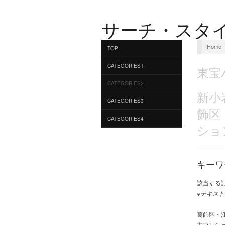
サーチ・スタ
Home
TOP
CATEGORIES1
東宝
CATEGORIES2
新小
CATEGORIES3
飾区
CATEGORIES4
ショ
キーワ
該当する
※テキスト
葛飾区・
古マンショ