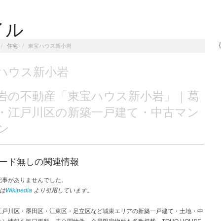
イル
/
住宅
/
東宝ハウス新小岩
ハウス新小岩
岩の不動産「東宝ハウス新小岩」｜葛
・江戸川区の新築一戸建て・中古マン
ン
ード無しの関連情報
記事がありませんでした。
は
Wikipedia
より引用しています。
江戸川区・墨田区・江東区・足立区など城東エリアの新築一戸建て・土地・中
ン情報を毎日更新。未公開物件・会員限定物件も多数掲載。TOHO HOUSE