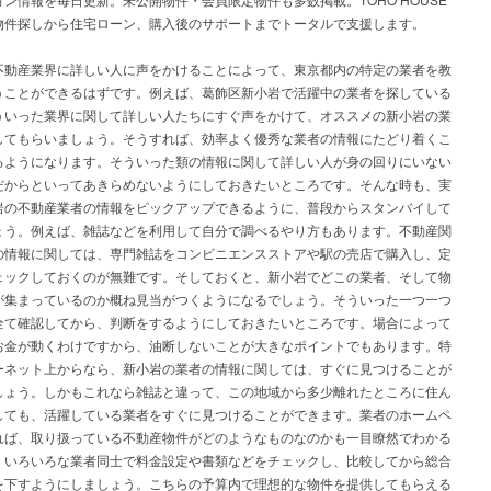
物件探しから住宅ローン、購入後のサポートまでトータルで支援します。
不動産業界に詳しい人に声をかけることによって、東京都内の特定の業者を教
うことができるはずです。例えば、葛飾区新小岩で活躍中の業者を探している
ういった業界に関して詳しい人たちにすぐ声をかけて、オススメの新小岩の業
してもらいましょう。そうすれば、効率よく優秀な業者の情報にたどり着くこ
るようになります。そういった類の情報に関して詳しい人が身の回りにいない
だからといってあきらめないようにしておきたいところです。そんな時も、実
岩の不動産業者の情報をピックアップできるように、普段からスタンバイして
ょう。例えば、雑誌などを利用して自分で調べるやり方もあります。不動産関
の情報に関しては、専門雑誌をコンビニエンスストアや駅の売店で購入し、定
ェックしておくのが無難です。そしておくと、新小岩でどこの業者、そして物
が集まっているのか概ね見当がつくようになるでしょう。そういった一つ一つ
全て確認してから、判断をするようにしておきたいところです。場合によって
お金が動くわけですから、油断しないことが大きなポイントでもあります。特
ーネット上からなら、新小岩の業者の情報に関しては、すぐに見つけることが
しょう。しかもこれなら雑誌と違って、この地域から多少離れたところに住ん
しても、活躍している業者をすぐに見つけることができます。業者のホームペ
れば、取り扱っている不動産物件がどのようなものなのかも一目瞭然でわかる
。いろいろな業者同士で料金設定や書類などをチェックし、比較してから総合
を下すようにしましょう。こちらの予算内で理想的な物件を提供してもらえる