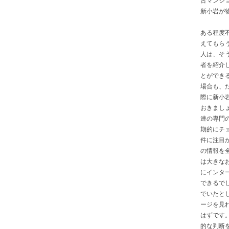
新小岩が
ある程度
えてもら
人は、そ
者を紹介
とができ
場合も、
際に新小
おきまし
連の専門
期的にチ
件に注目
の情報を
は大きな
にインタ
できるで
でいたと
ージを見
はずです
的な判断