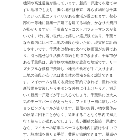
機関や高速道路が整っています。新築一戸建てを建てや
すい地域でもあり、働く場所は東京、暮らす場所は千葉
市といった風にメリハリがある生活が過ごせます。都心
部の一等地に新築一戸建てを建てる場合、かなりの費用
が掛かりますが、千葉市ならコストパフォーマンスが良
いです。特に若い世代には嬉しい選択肢であり、千葉市
なら都内に比べて土地の値段が安いため、現実的に計画
しやすいです。千葉市は都内に比べて物価面がお得であ
り、引っ越せば生活費の節約も期待できます。千葉市が
ある千葉県は、農作物や海産物が豊富な地域です。リー
ズナブルな価格で美味しい地元の食材が手に入ります。
土地の値段が安ければ家全体の面積を広く設計できま
す。マイホームを建てる資金が節約できれば、憧れの最
新設備を実装したりモダンな外観に仕上げたりと、満足
いく新築一戸建てが手に入るでしょう。千葉県には大人
気のテーマパークがあったり、ファミリー層に嬉しいシ
ョッピングモールがあります。普段のお買い物や夏休み
の娯楽に困ることがなく、遠出することなく県内で満足
行く暮らしが送れるでしょう。広い面積の新築一戸建て
なら、マイカーの駐車スペースも敷地内に設けやすいで
す。駐車場を借りる手間、費用が節約できます。親戚や