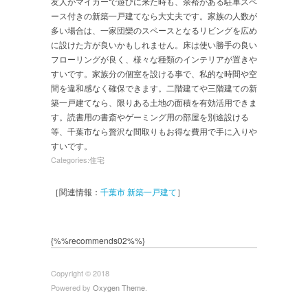
友人がマイカーで遊びに来た時も、余裕がある駐車スペ
ース付きの新築一戸建てなら大丈夫です。家族の人数が
多い場合は、一家団欒のスペースとなるリビングを広め
に設けた方が良いかもしれません。床は使い勝手の良い
フローリングが良く、様々な種類のインテリアが置きや
すいです。家族分の個室を設ける事で、私的な時間や空
間を違和感なく確保できます。二階建てや三階建ての新
築一戸建てなら、限りある土地の面積を有効活用できま
す。読書用の書斎やゲーミング用の部屋を別途設ける
等、千葉市なら贅沢な間取りもお得な費用で手に入りや
すいです。
Categories:
住宅
［関連情報：
千葉市 新築一戸建て
］
{%%recommends02%%}
Copyright © 2018
Powered by
Oxygen Theme
.