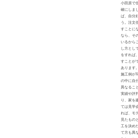
小田原で
確にしま
ば、自分
う。注文
すことに
なら、そ
いるから
し方とし
をすれば
すことが
あります
施工例が
の中に自
異なるこ
実績や評
り、家を
ては見学
れば、モ
見たもの
工を決め
て方も異