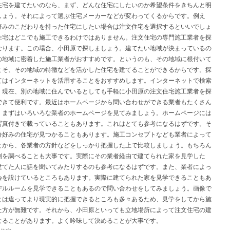
住宅を建てたいのなら、まず、どんな住宅にしたいのか希望条件をきちんと明
しょう。それによって選ぶ住宅メーカーなどが変わってくるからです。例え
好みのこだわりを持った住宅にしたい場合は注文住宅を選択するといいでしょ
住宅はどこでも施工できるわけではありません。注文住宅の専門施工業者を探
なります。この場合、小田原で探しましょう。建てたい地域が決まっているの
の地域に密着した施工業者がおすすめです。というのも、その地域に根付いて
こそ、その地域の特徴などを活かした住宅を建てることができるからです。探
てはインターネットを活用することをおすすめします。インターネットで検索
、現在、別の地域に住んでいるとしても手軽に小田原の注文住宅施工業者を探
できて便利です。最近はホームページから問い合わせができる業者もたくさん
。まずはいろいろな業者のホームページを見てみましょう。ホームページには
写真付きで載っていることもあります。これはとても参考になるはずです。そ
分好みの住宅が見つかることもあります。施工コンセプトなども業者によって
とから、各業者の方針などをしっかり把握した上で比較しましょう。もちろん
判を調べることも大事です。実際にその業者経由で建てられた家を見学した
建てた人に話を聞いてみたりするのも参考になるはずです。また、業者によっ
会を設けているところもあります。実際に建てられた家を見学できることもあ
デルルームを見学できることもあるので問い合わせをしてみましょう。画像で
とは違ってより現実的に把握できるところも多々あるため、見学をしてから施
た方が無難です。それから、小田原といっても立地場所によって注文住宅の建
なることがあります。よく吟味して決めることが大事です。