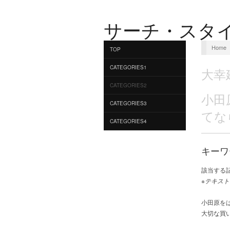
サーチ・スタ
Home
TOP
CATEGORIES1
大幸
CATEGORIES2
小田
CATEGORIES3
てな
CATEGORIES4
キーワ
該当する
※テキスト
小田原を
大切な買