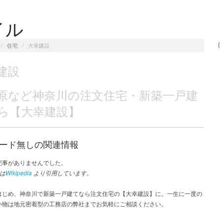
イル
/
住宅
/
大幸建設
建設
原など神奈川の注文住宅・新築一戸建
ら【大幸建設】
ード無しの関連情報
記事がありませんでした。
は
Wikipedia
より引用しています。
はじめ、神奈川で新築一戸建てなら注文住宅の【大幸建設】に。一生に一度の
い物は地元密着型の工務店の弊社までお気軽にご相談ください。